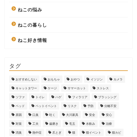
ねこの悩み
ねこの暮らし
ねこ好き情報
タグ
おすすめしない
おもちゃ
おやつ
イソジン
カメラ
キャットタワー
ケージ
サマーカット
ストレス
ソファ
トイレ
ハゲ
フィラリア
ブラッシング
ベッド
ペットイベント
リスク
予防
分離不安
原因
口臭
吐く
大川家具
安全
安心
対策
工夫
歯磨き
毛玉
水飲み
治療
消臭
熱中症
爪とぎ
猫
猫イベント
猫カビ