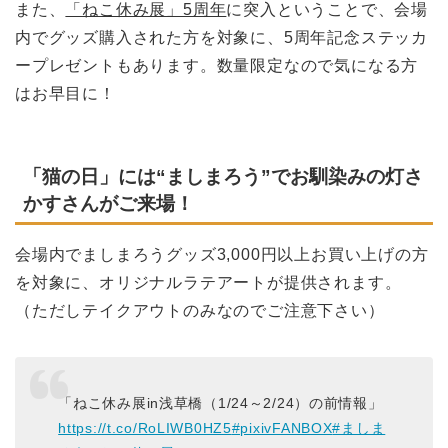
また、
「ねこ休み展」5周年
に突入ということで、会場
内でグッズ購入された方を対象に、5周年記念ステッカ
ープレゼントもあります。数量限定なので気になる方
はお早目に！
「猫の日」には“ましまろう”でお馴染みの灯さ
かすさんがご来場！
会場内でましまろうグッズ3,000円以上お買い上げの方
を対象に、オリジナルラテアートが提供されます。
（ただしテイクアウトのみなのでご注意下さい）
「ねこ休み展in浅草橋（1/24～2/24）の前情報」
https://t.co/RoLIWB0HZ5
#pixivFANBOX
#ましま