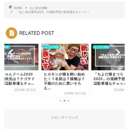
HOME
ねこ好き情報
「ねこ休み展冬2020」の混雑予想と駐車場をチェック！
RELATED POST
好き情報
ねこ好き情報
ねこ好き情報
んにゃんドーム2020
ヒカキンが猫を飼い始め
「ちよだ猫まつり
混雑状況は？ナゴヤド
た！？名前は？猫種は？
2020」の混雑予想
ム周辺駐車場もチェ...
子猫のために買いそろ
辺駐車場もチェック
え...
2020年1月12日
2020年1
2018年7月22日
スポンサーリンク