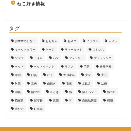
ねこ好き情報
タグ
おすすめしない
おもちゃ
おやつ
イソジン
カメラ
キャットタワー
ケージ
サマーカット
ストレス
ソファ
トイレ
ハゲ
フィラリア
ブラッシング
ベッド
ペットイベント
リスク
予防
分離不安
原因
口臭
吐く
大川家具
安全
安心
対策
工夫
歯磨き
毛玉
水飲み
治療
消臭
熱中症
爪とぎ
猫
猫イベント
猫カビ
猫家具
留守番
真菌
耳
自動給餌器
費用
選び方
駐車場