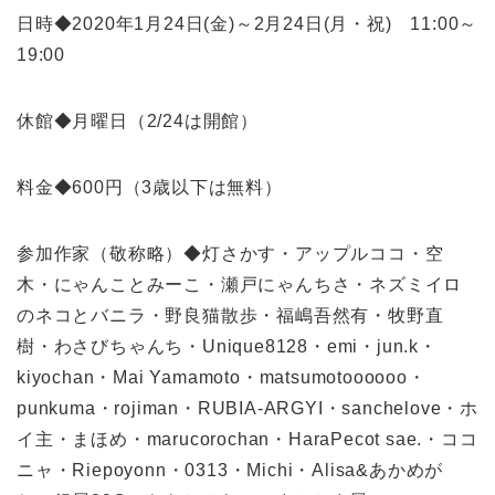
日時◆2020年1月24日(金)～2月24日(月・祝) 11:00～
19:00
休館◆月曜日（2/24は開館）
料金◆600円（3歳以下は無料）
参加作家（敬称略）◆灯さかす・アップルココ・空
木・にゃんことみーこ・瀬戸にゃんちさ・ネズミイロ
のネコとバニラ・野良猫散歩・福嶋吾然有・牧野直
樹・わさびちゃんち・Unique8128・emi・jun.k・
kiyochan・Mai Yamamoto・matsumotoooooo・
punkuma・rojiman・RUBIA-ARGYI・sanchelove・ホ
イ主・まほめ・marucorochan・HaraPecot sae.・ココ
ニャ・Riepoyonn・0313・Michi・Alisa&あかめが