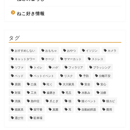
ねこ好き情報
タグ
おすすめしない
おもちゃ
おやつ
イソジン
カメラ
キャットタワー
ケージ
サマーカット
ストレス
ソファ
トイレ
ハゲ
フィラリア
ブラッシング
ベッド
ペットイベント
リスク
予防
分離不安
原因
口臭
吐く
大川家具
安全
安心
対策
工夫
歯磨き
毛玉
水飲み
治療
消臭
熱中症
爪とぎ
猫
猫イベント
猫カビ
猫家具
留守番
真菌
耳
自動給餌器
費用
選び方
駐車場