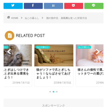
HOME
ねこの暮らし
猫の熱中症、扇風機を使った対策方法
RELATED POST
の暮らし
ねこの暮らし
ねこの暮らし
の爪とぎはしつけでき
猫がソファで爪とぎしち
猫さんの個性で選ぶ
？爪とぎ出来る環境を
ゃう！ならばさせてあげ
ットタワーの選び方
意しよう！
ましょう！
2018年7月11日
2018年7月10日
2018年
スポンサーリンク