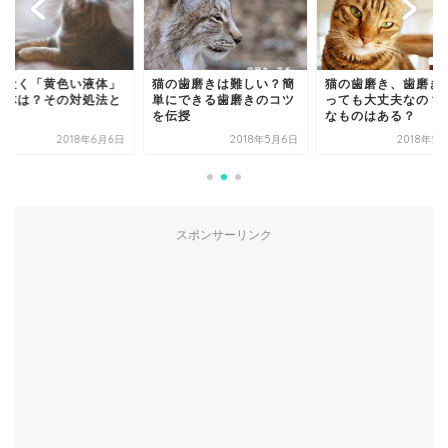
の吐く「黄色い液体」
猫の歯磨きは難しい？簡
猫の歯磨き、歯磨き
正体は？その対処法と
単にできる歯磨きのコツ
っても大丈夫なの？
。
を伝授
なものはある？
2018年6月6日
2018年5月6日
2018年5
スポンサーリンク